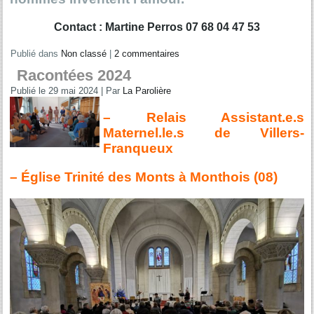
Contact : Martine Perros 07 68 04 47 53
Publié dans
Non classé
|
2 commentaires
Racontées 2024
Publié le
29 mai 2024
|
Par
La Parolière
– Relais Assistant.e.s
Maternel.le.s de Villers-
Franqueux
– Église Trinité des Monts à Monthois (08)