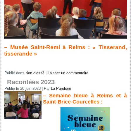
– Musée Saint-Remi à Reims : « Tisserand,
tisserande »
Publié dans
Non classé
|
Laisser un commentaire
Racontées 2023
Publié le
20 juin 2023
|
Par
La Parolière
– Semaine bleue à Reims et à
Saint-Brice-Courcelles :