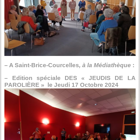
– A Saint-Brice-Courcelles
,
à la Médiathèque
:
– Edition spéciale DES « JEUDIS DE LA
PAROLIÈRE » le Jeudi 17 Octobre 2024