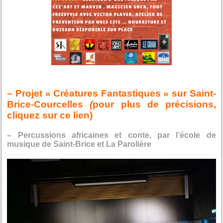
– Projet « Créatures Fantastiques » sur Saint-
Brice-Courcelles
(
pour plus de précisions,
cliquez sur ce lien
)
– Percussions africaines et conte, par l’école de
musique de Saint-Brice et La Parolière